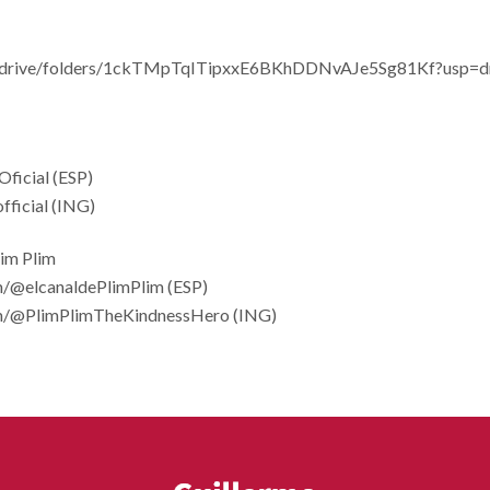
om/drive/folders/1ckTMpTqITipxxE6BKhDDNvAJe5Sg81Kf?usp=dr
Oficial (ESP)
official (ING)
im Plim
/@elcanaldePlimPlim (ESP)
m/@PlimPlimTheKindnessHero (ING)