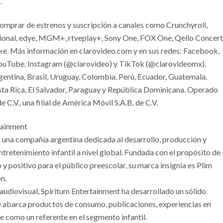
.
omprar de estrenos y suscripción a canales como Crunchyroll,
ional, edye, MGM+, rtveplay+, Sony One, FOX One, Qello Concert
ke. Más información en clarovideo.com y en sus redes: Facebook,
ouTube, Instagram (@clarovideo) y TikTok (@clarovideomx).
entina, Brasil, Uruguay, Colombia, Perú, Ecuador, Guatemala,
ta Rica, El Salvador, Paraguay y República Dominicana. Operado
C.V., una filial de América Móvil S.A.B. de C.V.
tainment
 una compañía argentina dedicada al desarrollo, producción y
tretenimiento infantil a nivel global. Fundada con el propósito de
y positivo para el público preescolar, su marca insignia es Plim
n.
udiovisual, Spiritum Entertainment ha desarrollado un sólido
e abarca productos de consumo, publicaciones, experiencias en
e como un referente en el segmento infantil.