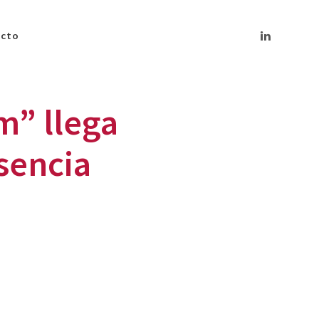
cto
m” llega
sencia