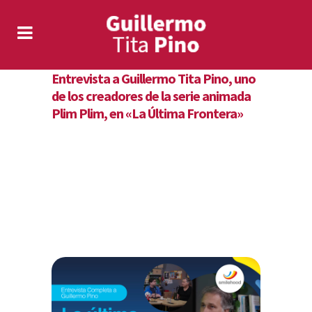
Entrevista a Guillermo Tita Pino, uno
de los creadores de la serie animada
Plim Plim, en «La Última Frontera»